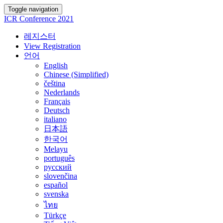
Toggle navigation
ICR Conference 2021
레지스터
View Registration
언어
English
Chinese (Simplified)
čeština
Nederlands
Français
Deutsch
italiano
日本語
한국어
Melayu
português
русский
slovenčina
español
svenska
ไทย
Türkçe