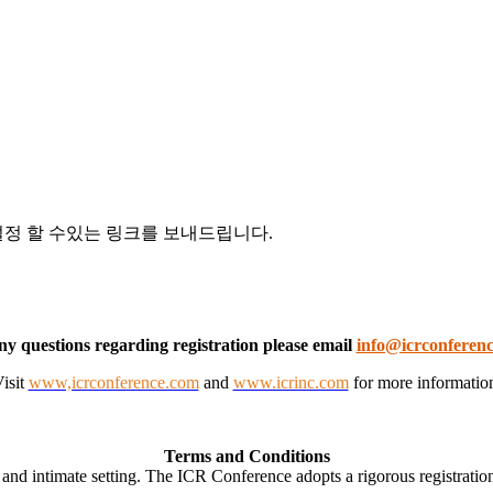
정 할 수있는 링크를 보내드립니다.
ny questions regarding registration please email
info@icrconferen
isit
www,icrconference.com
and
www.icrinc.com
for more informatio
Terms and Conditions
nd intimate setting. The ICR Conference adopts a rigorous registration 